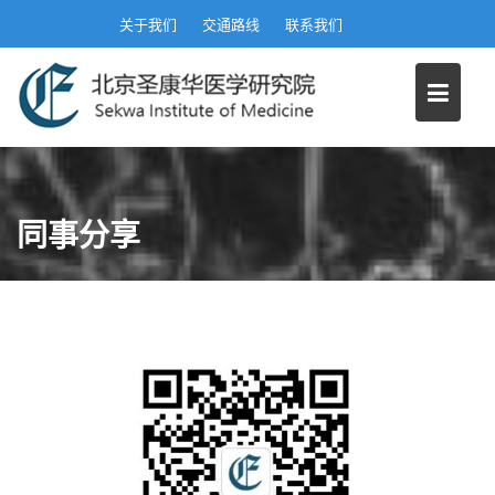
S
关于我们
交通路线
联系我们
k
i
p
t
o
c
o
同事分享
n
t
e
n
t