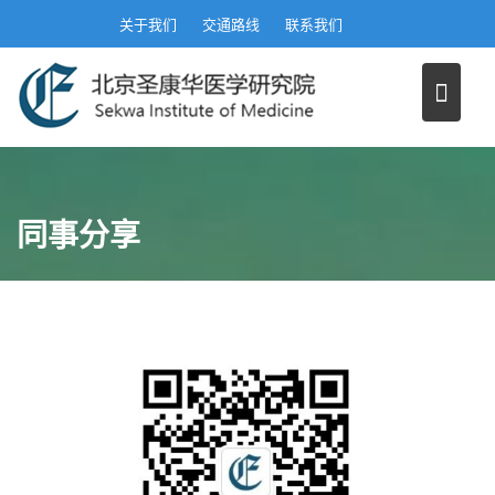
S
关于我们
交通路线
联系我们
k
i
p
t
o
c
o
同事分享
n
t
e
n
t