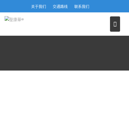
S
关于我们
交通路线
联系我们
k
i
p
t
o
c
o
n
t
e
n
t